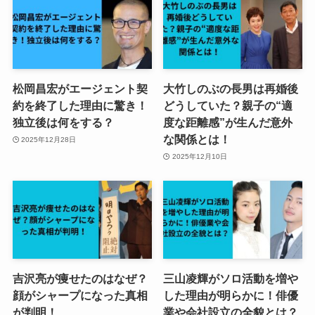
松岡昌宏がエージェント契
大竹しのぶの長男は再婚後
約を終了した理由に驚き！
どうしていた？親子の“適
独立後は何をする？
度な距離感”が生んだ意外
な関係とは！
2025年12月28日
2025年12月10日
吉沢亮が痩せたのはなぜ？
三山凌輝がソロ活動を増や
顔がシャープになった真相
した理由が明らかに！俳優
が判明！
業や会社設立の全貌とは？