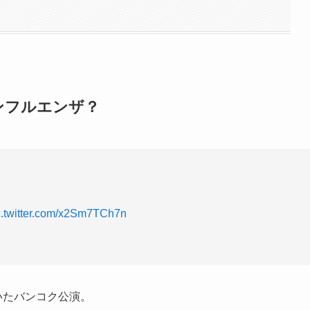
ンフルエンザ？
c.twitter.com/x2Sm7TCh7n
いたバンコク公演。