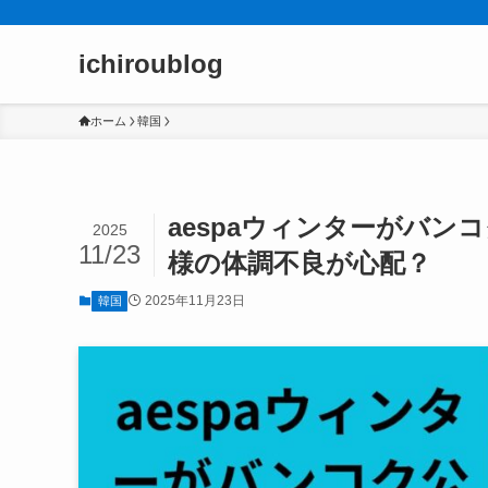
ichiroublog
ホーム
韓国
aespaウィンターがバ
2025
11/23
様の体調不良が心配？
2025年11月23日
韓国