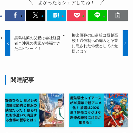
よかったらシェアしてね！
柳楽優弥の出身校は堀越高
黒島結菜の父親は会社経営
校！通信制への編入と卒業
者？沖縄の実家が裕福すぎ
に隠された俳優としての覚
たエピソード！
悟とは？
関連記事