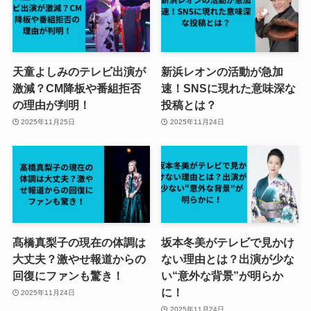
天童よしみのテレビ出演が
新浜レオンの活動が急加
激減？CM降板や番組拒否
速！SNSに現れた意味深な
の理由が判明！
投稿とは？
2025年11月25日
2025年11月24日
髙橋真梨子の現在の体調は
坂本冬美がテレビで見かけ
大丈夫？激やせ報道からの
ない理由とは？出演が少な
回復にファンも驚き！
い“意外な背景”が明らか
に！
2025年11月24日
2025年11月24日