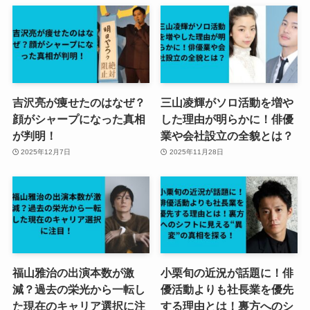
吉沢亮が痩せたのはなぜ？
三山凌輝がソロ活動を増や
顔がシャープになった真相
した理由が明らかに！俳優
が判明！
業や会社設立の全貌とは？
2025年12月7日
2025年11月28日
福山雅治の出演本数が激
小栗旬の近況が話題に！俳
減？過去の栄光から一転し
優活動よりも社長業を優先
た現在のキャリア選択に注
する理由とは！裏方へのシ