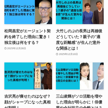
松岡昌宏がエージェント契
大竹しのぶの長男は再婚後
約を終了した理由に驚き！
どうしていた？親子の“適
独立後は何をする？
度な距離感”が生んだ意外
な関係とは！
2025年12月28日
2025年12月10日
吉沢亮が痩せたのはなぜ？
三山凌輝がソロ活動を増や
顔がシャープになった真相
した理由が明らかに！俳優
が判明！
業や会社設立の全貌とは？