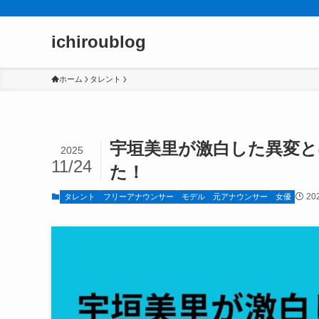
ichiroublog
ホーム
タレント
宇垣美里が激白した異変と
2025
11/24
た！
20
タレント
フリーアナウンサー
モデル
元アナウンサー
女優