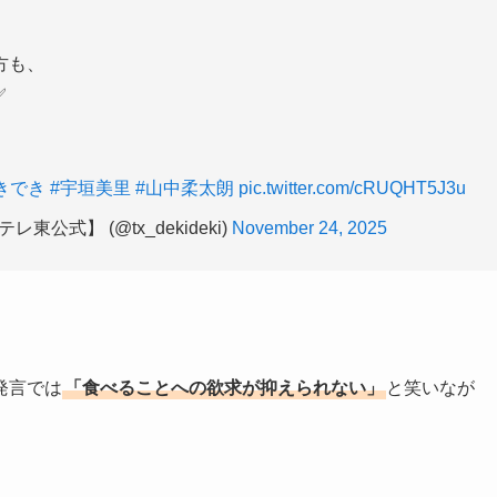
方も、
✅
きでき
#宇垣美里
#山中柔太朗
pic.twitter.com/cRUQHT5J3u
式】 (@tx_dekideki)
November 24, 2025
発言では
「食べることへの欲求が抑えられない」
と笑いなが