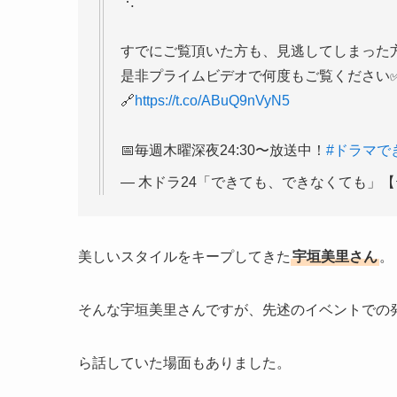
⋱
すでにご覧頂いた方も、見逃してしまった
是非プライムビデオで何度もご覧ください
🔗
https://t.co/ABuQ9nVyN5
📅毎週木曜深夜24:30〜放送中！
#ドラマで
— 木ドラ24「できても、できなくても」【テレ東公
美しいスタイルをキープしてきた
宇垣美里さん
。
そんな宇垣美里さんですが、先述のイベントでの
ら話していた場面もありました。