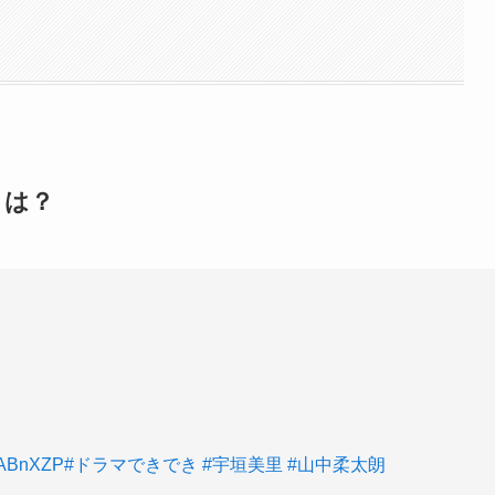
とは？
5OABnXZP
#ドラマできでき
#宇垣美里
#山中柔太朗