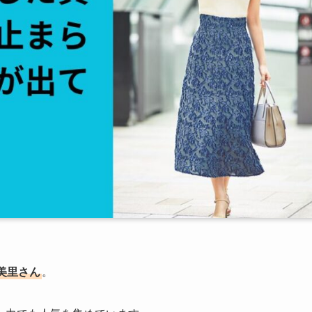
美里さん
。