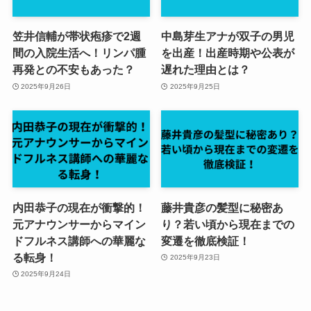
笠井信輔が帯状疱疹で2週
中島芽生アナが双子の男児
間の入院生活へ！リンパ腫
を出産！出産時期や公表が
再発との不安もあった？
遅れた理由とは？
2025年9月26日
2025年9月25日
内田恭子の現在が衝撃的！
藤井貴彦の髪型に秘密あ
元アナウンサーからマイン
り？若い頃から現在までの
ドフルネス講師への華麗な
変遷を徹底検証！
る転身！
2025年9月23日
2025年9月24日