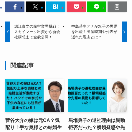
堀江貴文の航空業界挑戦！
中島芽生アナが双子の男児
スカイマーク出資から新会
を出産！出産時期や公表が
社構想まで全貌公開！
遅れた理由とは？
関連記事
菅谷大介の嫁は元CA？気
馬場典子の退社理由は異動
配り上手な奥様との結婚生
拒否だった？横領疑惑や先