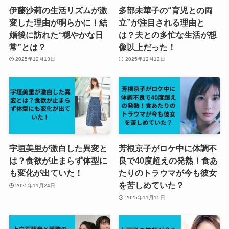
伊藤沙莉の生活リズムが激
多部未華子の“育児との両
変した理由が明らかに！結
立”が注目される理由と
婚後に訪れた“穏やかな日
は？夫との多忙な生活が想
常”とは？
像以上だった！
2025年12月13日
2025年12月12日
宇垣美里が激白した異変と
芳根京子がロケ中に体調不
は？食欲が止まらず体型に
良で40度超えの発熱！食あ
も変化が出ていた！
たりのトラウマが今も彼女
を苦しめていた？
2025年11月24日
2025年11月15日