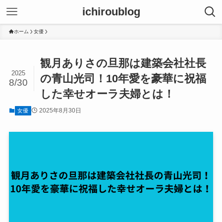
ichiroublog
ホーム
女優
観月ありさの旦那は建築会社社長
2025
の青山光司！10年愛を豪華に祝福
8/30
した幸せオーラ夫婦とは！
2025年8月30日
女優