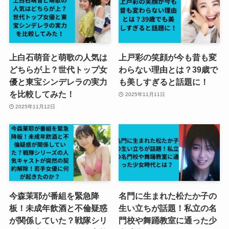
上白石萌音と萌歌の人気は
上戸彩の笑顔が今も昔も変
どちらが上？世代トップ女
わらない理由とは？39歳で
優と東宝シンデレラの実力
も美しすぎると話題に！
を比較してみた！
2025年11月11日
2025年11月12日
今森茉耶が番組を緊急降
名門に生まれた松たか子の
板！未成年飲酒と不倫疑惑
生い立ちが話題！私立の名
が関係していた？戦隊シリ
門校や舞踊教室に通った少