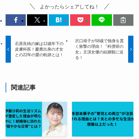
よかったらシェアしてね！
沢口靖子が58歳で独身を貫
石原良純の嫁は12歳年下の
く衝撃の理由！『科捜研の
皮膚科医！慶應出身の才女
女』主演女優の結婚観に迫
との22年の愛の軌跡とは！
る！
関連記事