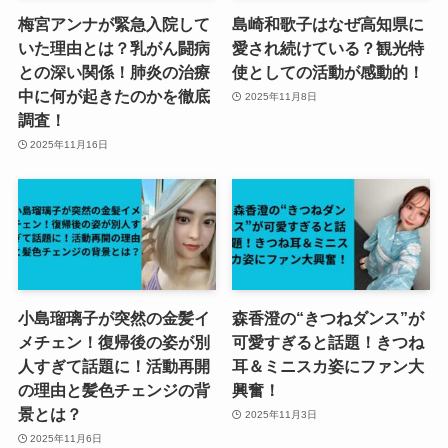
梅宮アンナが緊急入院して
島崎和歌子はなぜ高知県に
いた理由とは？乳がん闘病
愛され続けている？観光特
との深い関係！肺炎の治療
使としての活動が感動的！
中に何が起きたのかを徹底
2025年11月8日
調査！
2025年11月16日
小島瑠璃子が突然の金髪イ
森香澄の“きつねダンス”が
メチェン！復帰後の姿が別
可愛すぎると話題！きつね
人すぎて話題に！活動再開
耳＆ミニスカ姿にファン大
の理由と髪色チェンジの背
興奮！
景とは？
2025年11月3日
2025年11月6日