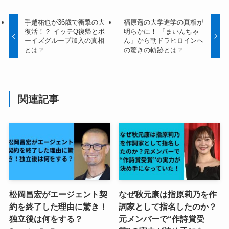
手越祐也が36歳で衝撃の大
福原遥の大学進学の真相が
復活！？ イッテQ復帰とボ
明らかに！ 「まいんちゃ
ーイズグループ加入の真相
ん」から朝ドラヒロインへ
とは？
の驚きの軌跡とは？
関連記事
松岡昌宏がエージェント契
なぜ秋元康は指原莉乃を作
約を終了した理由に驚き！
詞家として指名したのか？
独立後は何をする？
元メンバーで“作詩賞受