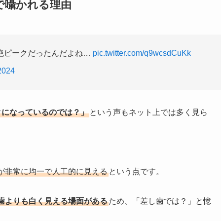
で囁かれる理由
絶ピークだったんだよね…
pic.twitter.com/q9wcsdCuKk
2024
クになっているのでは？」
という声もネット上では多く見ら
が非常に均一で人工的に見える
という点です。
歯よりも白く見える場面がある
ため、「差し歯では？」と憶