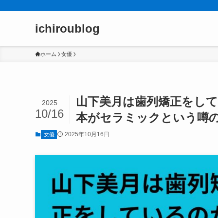
ichiroublog
ホーム
女優
山下美月は歯列矯正をして
2025
10/16
本がセラミックという噂
2025年10月16日
女優