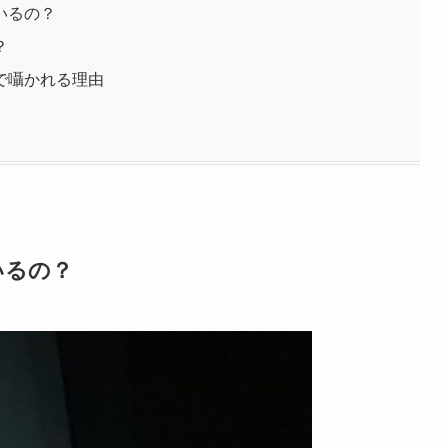
いるの？
？
で囁かれる理由
いるの？