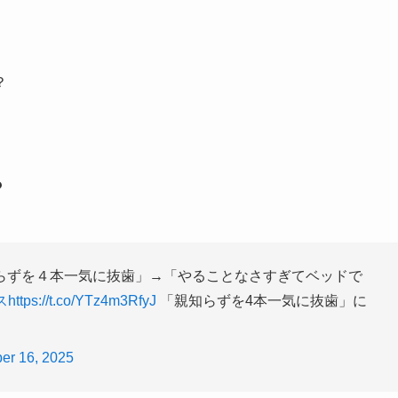
？
？
らずを４本一気に抜歯」→「やることなさすぎてベッドで
ス
https://t.co/YTz4m3RfyJ
「親知らずを4本一気に抜歯」に
er 16, 2025