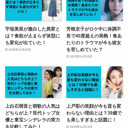
宇垣美里が激白した異変と
芳根京子がロケ中に体調不
は？食欲が止まらず体型に
良で40度超えの発熱！食あ
も変化が出ていた！
たりのトラウマが今も彼女
を苦しめていた？
2025年11月24日
2025年11月15日
上白石萌音と萌歌の人気は
上戸彩の笑顔が今も昔も変
どちらが上？世代トップ女
わらない理由とは？39歳で
優と東宝シンデレラの実力
も美しすぎると話題に！
を比較してみた！
2025年11月11日